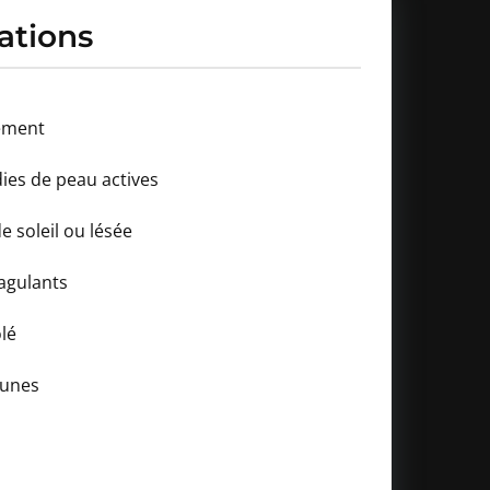
ations
tement
ies de peau actives
e soleil ou lésée
agulants
lé
munes