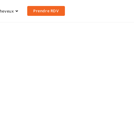
Prendre RDV
heveux
g