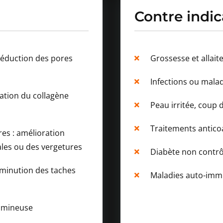
Contre indic
 réduction des pores
Grossesse et allai
Infections ou malad
lation du collagène
Peau irritée, coup d
Traitements antico
res : amélioration
cales ou des vergetures
Diabète non contrô
iminution des taches
Maladies auto-im
lumineuse